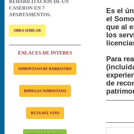
REHABILITACION DE UN
CASERON EN 7
Es el ún
APARTAMENTOS.
el Somo
que al 
OBRA SIMILAR
los serv
licencia
ENLACES DE INTERES
Para rea
(incluid
SOMONTANO DE BARBASTRO
experie
de reco
patrimo
BODEGAS SOMONTANO
RUTA DEL VINO