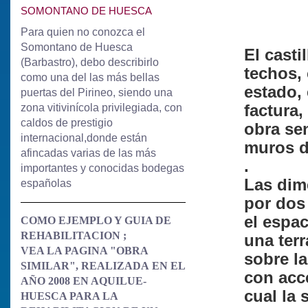
SOMONTANO DE HUESCA
Para quien no conozca el
Somontano de Huesca
El casti
(Barbastro), debo describirlo
techos, 
como una del las más bellas
estado, 
puertas del Pirineo, siendo una
zona vitivinícola privilegiada, con
factura,
caldos de prestigio
obra se
internacional,donde están
muros de
afincadas varias de las más
.
importantes y
conocidas bodegas
Las dim
españolas
por dos
el espac
COMO EJEMPLO Y GUIA DE
REHABILITACION ;
una ter
VEA LA PAGINA "OBRA
sobre l
SIMILAR", REALIZADA
EN EL
con acce
AÑO 2008 EN AQUILUE-
cual la 
HUESCA PARA LA