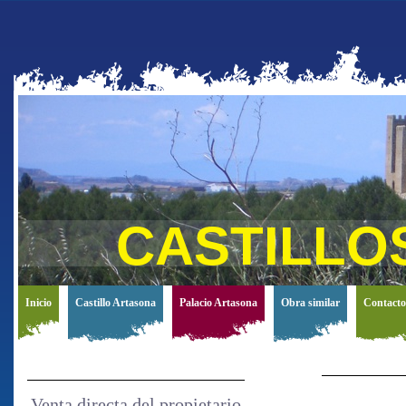
CASTILLO
Inicio
Castillo Artasona
Palacio Artasona
Obra similar
Contacto
Venta directa del propietario