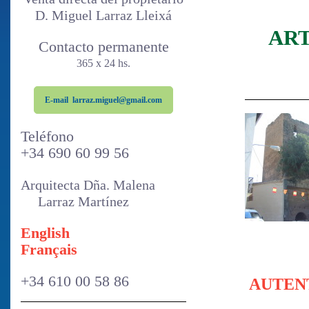
D. Miguel Larraz Lleixá
ART
Contacto permanente
365 x 24 hs.
E-mail larraz.miguel@gmail.com
Tel
éfono
+34 690 60 99
56
Arquitecta Dña. Malena
Larraz Martínez
E
nglish
Français
+34 610 00 58 86
AUTEN