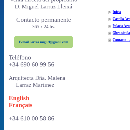
D. Miguel Larraz Lleixá
Inicio
Contacto permanente
Castillo Ar
Palacio Art
365 x 24 hs.
Obra simila
Contacto -
E-mail larraz.miguel@gmail.com
Tel
éfono
+34 690 60 99
56
Arquitecta Dña. Malena
Larraz Martínez
E
nglish
Français
+34 610 00 58 86