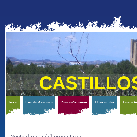
CASTILLO
Inicio
Castillo Artasona
Palacio Artasona
Obra similar
Contacto
Venta directa del propietario